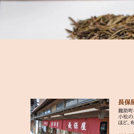
長保
龍助町
小松の
ほど、