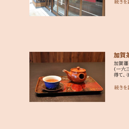
続きを
加賀
加賀藩
(一六
得て、
続きを