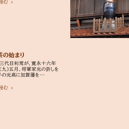
読む
茶の始まり
三代目利常が、寛永十六年
三九)五月、将軍家光の許しを
子の光高に加賀藩を…
読む