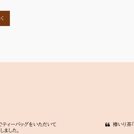
く
グをいただいて

棒いり茶「加賀かほり