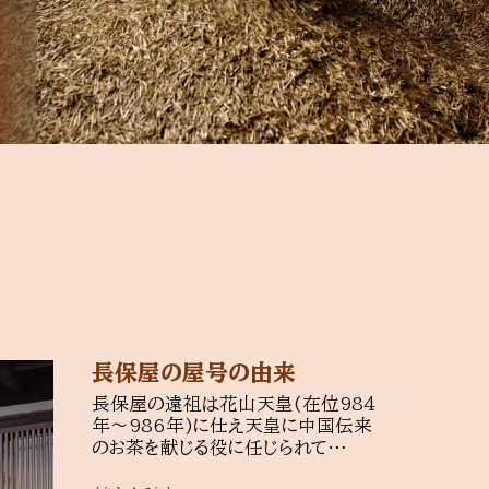
長保屋の屋号の由来
長保屋の遠祖は花山天皇(在位984
年～986年)に仕え天皇に中国伝来
のお茶を献じる役に任じられて…